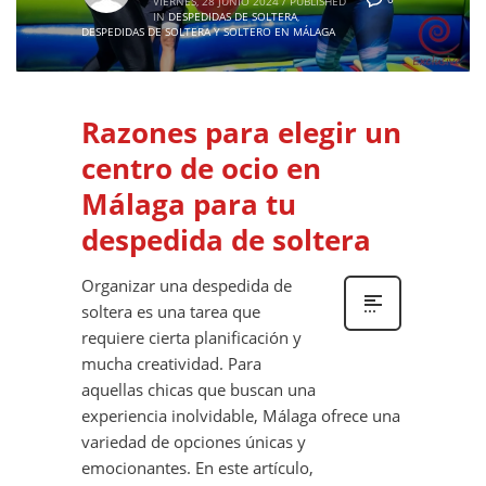
VIERNES, 28 JUNIO 2024
/
PUBLISHED
IN
DESPEDIDAS DE SOLTERA
,
DESPEDIDAS DE SOLTERA Y SOLTERO EN MÁLAGA
Razones para elegir un
centro de ocio en
Málaga para tu
despedida de soltera
Organizar una despedida de
soltera es una tarea que
requiere cierta planificación y
mucha creatividad. Para
aquellas chicas que buscan una
experiencia inolvidable, Málaga ofrece una
variedad de opciones únicas y
emocionantes. En este artículo,