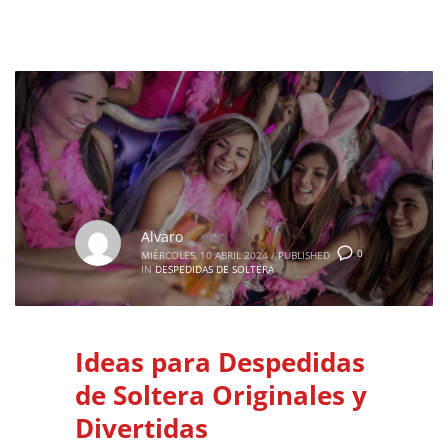
Alvaro
0
MIÉRCOLES, 10 ABRIL 2024
/
PUBLISHED
IN
DESPEDIDAS DE SOLTERA
Ideas para Despedidas
de Soltera Originales y
Divertidas