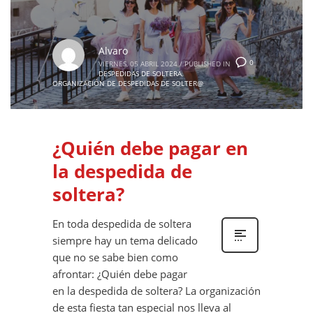
Alvaro
0
VIERNES, 05 ABRIL 2024
/
PUBLISHED IN
DESPEDIDAS DE SOLTERA
,
ORGANIZACIÓN DE DESPEDIDAS DE SOLTER@
¿Quién debe pagar en
la despedida de
soltera?
En toda despedida de soltera
siempre hay un tema delicado
que no se sabe bien como
afrontar: ¿Quién debe pagar
en la despedida de soltera? La organización
de esta fiesta tan especial nos lleva al