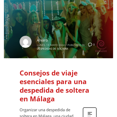
Alvaro
0
LUNES, 13 MAYO 2024
/
PUBLISHED IN
DESPEDIDAS DE SOLTERA
Consejos de viaje
esenciales para una
despedida de soltera
en Málaga
Organizar una despedida de
soltera en Málaga, una ciudad