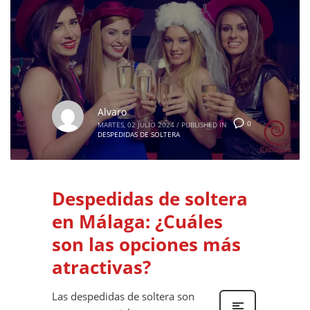
Alvaro
0
MARTES, 02 JULIO 2024
/
PUBLISHED IN
DESPEDIDAS DE SOLTERA
Despedidas de soltera
en Málaga: ¿Cuáles
son las opciones más
atractivas?
Las despedidas de soltera son