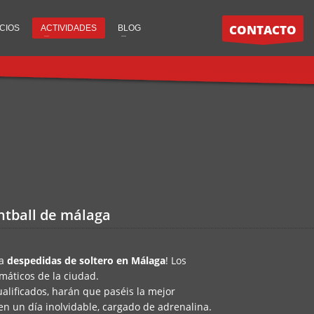
CONTACTO
CIOS
ACTIVIDADES
BLOG
ntball de málaga
a
despedidas de soltero en Málaga
! Los
máticos de la ciudad.
alificados, harán que paséis la mejor
en un día inolvidable, cargado de adrenalina.