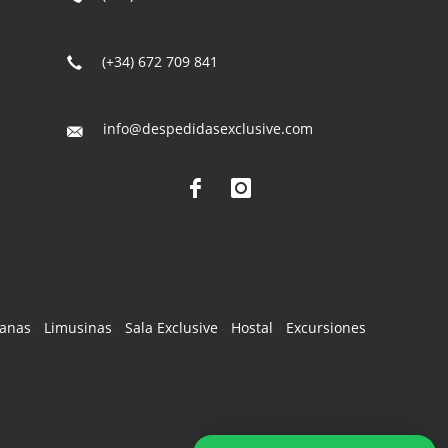
(+34) 672 709 841
info@despedidasexclusive.com
vanas
-
Limusinas
-
Sala Exclusive
-
Hostal
-
Excursiones