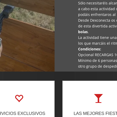
Sólo necesitaréis alc
a cabo esta actividad
podáis enfrentaros al
Desde Dexconecta os o
de esta divertida acti
bolas
.
La actividad tiene una
los que marcáis el rit
Condiciones:
Opcional RECARGAS 100
Mínimo de 6 personas 
otro grupo de desped
RVICIOS EXCLUSIVOS
LAS MEJORES FIES