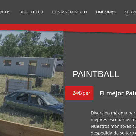
ENTOS
BEACH CLUB
FIESTAS EN BARCO
LIMUSINAS
SERVI
PAINTBALL
El mejor Pai
24€/per
Diversión máxima par
mejores escenarios te
Nuestros monitores cu
despedida de soltero 