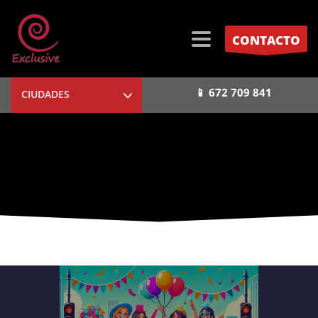
CONTACTO
📱 672 709 841
CIUDADES